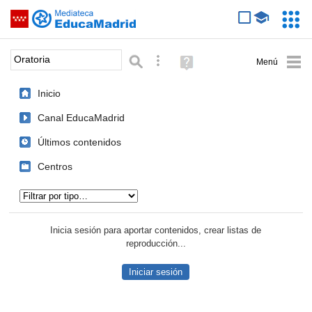
Mediateca de EducaMadrid
Saltar navegación
Servic
Educa
Palabra o frase:
Búsqueda avanzada
Ayuda
(en
ventana
Inicio
nueva)
Canal EducaMadrid
Últimos contenidos
Centros
Tipo de contenido:
Inicia sesión para aportar contenidos, crear listas de
reproducción...
Iniciar sesión