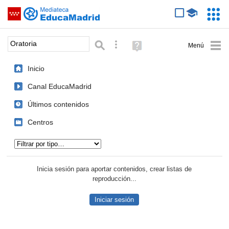
Mediateca de EducaMadrid
Saltar navegación
Servic
Educa
Palabra o frase:
Búsqueda avanzada
Ayuda
(en
ventana
Inicio
nueva)
Canal EducaMadrid
Últimos contenidos
Centros
Tipo de contenido:
Inicia sesión para aportar contenidos, crear listas de
reproducción...
Iniciar sesión