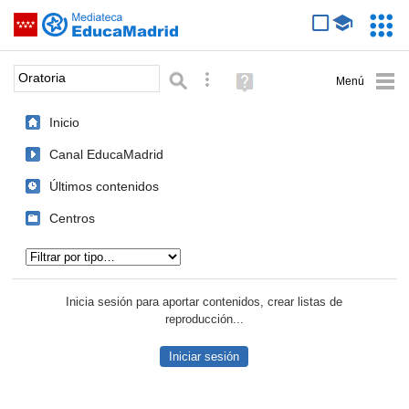
Mediateca de EducaMadrid
Saltar navegación
Servic
Educa
Palabra o frase:
Búsqueda avanzada
Ayuda
(en
ventana
Inicio
nueva)
Canal EducaMadrid
Últimos contenidos
Centros
Tipo de contenido:
Inicia sesión para aportar contenidos, crear listas de
reproducción...
Iniciar sesión