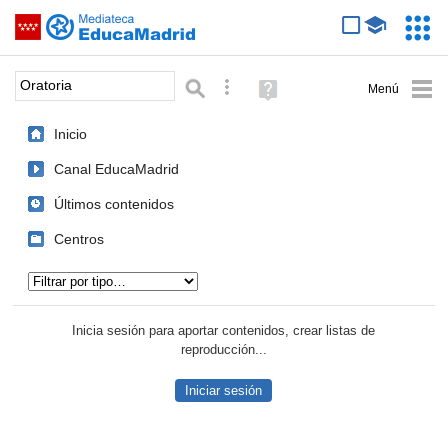
Mediateca de EducaMadrid
Saltar navegación
Servic
Educa
Palabra o frase:
Búsqueda avanzada
Ayuda
(en
ventana
Inicio
nueva)
Canal EducaMadrid
Últimos contenidos
Centros
Tipo de contenido:
Inicia sesión para aportar contenidos, crear listas de
reproducción...
Iniciar sesión