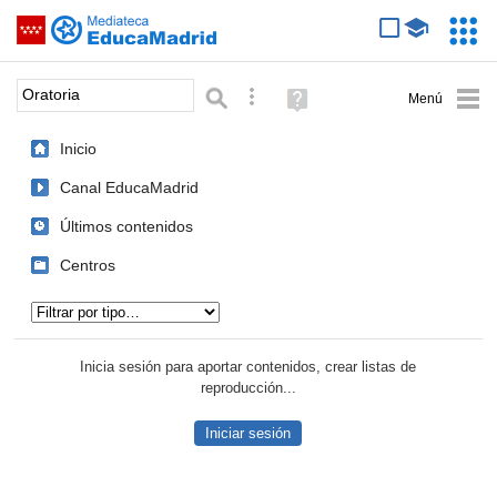
Mediateca de EducaMadrid
Saltar navegación
Servic
Educa
Palabra o frase:
Búsqueda avanzada
Ayuda
(en
ventana
Inicio
nueva)
Canal EducaMadrid
Últimos contenidos
Centros
Tipo de contenido:
Inicia sesión para aportar contenidos, crear listas de
reproducción...
Iniciar sesión