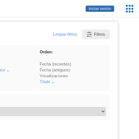
Servic
Iniciar sesión
Educa
Limpiar filtros
Filtros
Orden:
Fecha (recientes)
ico
Fecha (antiguos)
Visualizaciones
Título