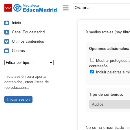
Mediateca de EducaMadrid
Saltar navegación
Palabra o frase:
Inicio
Canal EducaMadrid
0
medios totales (hay filtr
Resultados de: 
Últimos contenidos
Opciones adicionales:
Centros
Tipo de contenido:
Mostrar protegidos 
contraseña
Incluir palabras simi
Inicia sesión para aportar
contenidos, crear listas de
reproducción...
Tipo de contenido:
Iniciar sesión
No se ha encontrado ni