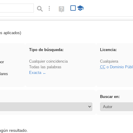
Búsqueda avanzada
Ayuda
(en
ventana
nueva)
os aplicados)
Oratoria
Tipo de búsqueda:
Licencia:
Cualquier coincidencia
Cualquiera
por
Todas las palabras
CC
o Dominio Públ
Exacta
lares
Buscar en:
ngún resultado.