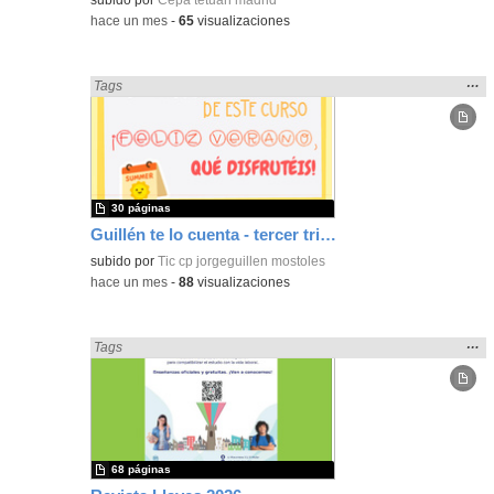
-
hace un mes
-
65
visualizaciones
Mos
…
Encontrado «Periódicos y revistas» en:
Tags
la
ubic
de l
bús
30 páginas
Guillén te lo cuenta - tercer trimestre 25-26
subido por
Tic cp jorgeguillen mostoles
-
hace un mes
-
88
visualizaciones
Mos
…
Encontrado «Periódicos y revistas» en:
Tags
la
ubic
de l
bús
68 páginas