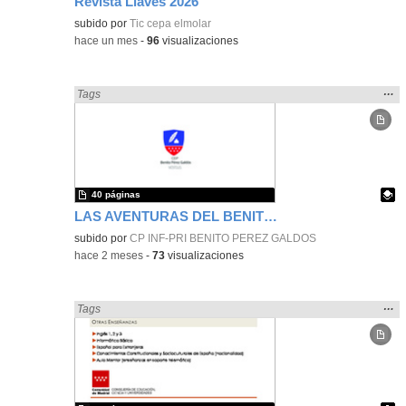
Revista Llaves 2026
subido por
Tic cepa elmolar
-
hace un mes
-
96
visualizaciones
Mos
…
Encontrado «Periódicos y revistas» en:
Tags
la
ubic
de l
bús
40 páginas
LAS AVENTURAS DEL BENITO 2º TRIMESTRE 2025-2026
Contenido educativo.
subido por
CP INF-PRI BENITO PEREZ GALDOS
-
hace 2 meses
-
73
visualizaciones
Mos
…
Encontrado «Periódicos y revistas» en:
Tags
la
ubic
de l
bús