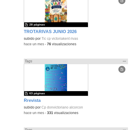
ubic
de l
bús
28 páginas
TROTARIVAS JUNIO 2026
subido por
Tic cp victoriakent rivas
-
hace un mes
-
76
visualizaciones
Mos
…
Encontrado «Periódicos y revistas» en:
Tags
la
ubic
de l
bús
63 páginas
Rrevista
subido por
Cp donvictoriano alcorcon
-
hace un mes
-
331
visualizaciones
Mos
…
Encontrado «Periódicos y revistas» en:
Tags