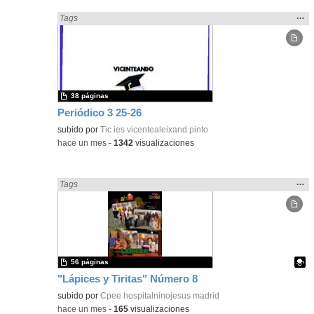
Mos
…
Encontrado «Periódicos y revistas» en:
Tags
la
ubic
de l
bús
38 páginas
Periódico 3 25-26
subido por
Tic ies vicentealeixand pinto
-
hace un mes
-
1342
visualizaciones
Mos
…
Encontrado «Periódicos y revistas» en:
Tags
la
ubic
de l
bús
56 páginas
"Lápices y Tiritas" Número 8
Contenido educativo.
subido por
Cpee hospitalninojesus madrid
-
hace un mes
-
165
visualizaciones