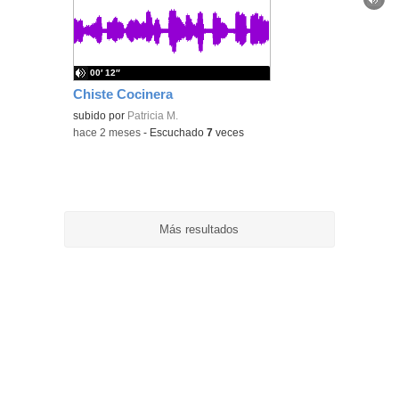
ubic
de l
bús
00′ 12″
Chiste Cocinera
subido por
Patricia M.
-
hace 2 meses
-
Escuchado
7
veces
Más resultados