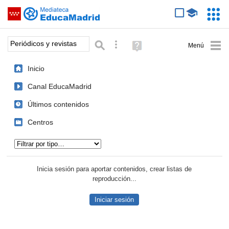
Mediateca de EducaMadrid
Saltar navegación
Servic
Educa
Palabra o frase:
Búsqueda avanzada
Ayuda
(en
ventana
Inicio
nueva)
Canal EducaMadrid
Últimos contenidos
Centros
Tipo de contenido:
Inicia sesión para aportar contenidos, crear listas de
reproducción...
Iniciar sesión