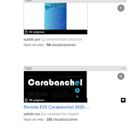
la
ubic
de l
bús
63 páginas
subido por
Cp donvictoriano alcorcon
-
hace un mes
-
58
visualizaciones
Mos
…
Encontrado «Periódicos y revistas» en:
Tags
la
ubic
de l
bús
98 páginas
Revista EOI Carabanchel 2025-2026
Contenido educativo.
subido por
Eoi carabanchel madrid
-
hace un mes
-
161
visualizaciones