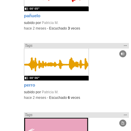
00′ 05″
pañuelo
subido por
Patricia M.
-
hace 2 meses
-
Escuchado
3
veces
Mos
…
Encontrado «Periódicos y revistas» en:
Tags
la
ubic
de l
bús
00′ 06″
perro
subido por
Patricia M.
-
hace 2 meses
-
Escuchado
6
veces
Mos
…
Encontrado «Periódicos y revistas» en:
Tags
la
ubic
de l