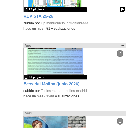
72 páginas
REVISTA 25-26
Contenido educativo.
subido por
Cp manueldefalla fuenlabrada
-
hace un mes
-
51
visualizaciones
Mos
…
Encontrado «Periódicos y revistas» en:
Tags
la
ubic
de l
bús
60 páginas
Ecos del Molina (junio 2026)
subido por
Tic ies mariademolina madrid
-
hace un mes
-
1500
visualizaciones
Mos
…
Encontrado «Periódicos y revistas» en:
Tags
la
ubic
de l