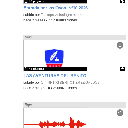
32 páginas
Entrada por los Osos. Nº10 2026
Contenido educativo.
subido por
Tic cepa vistaalegre madrid
-
hace 2 meses
-
77
visualizaciones
Mos
…
Encontrado «Periódicos y revistas» en:
Tags
la
ubic
de l
bús
44 páginas
LAS AVENTURAS DEL BENITO
Contenido educativo.
subido por
CP INF-PRI BENITO PEREZ GALDOS
-
hace 2 meses
-
83
visualizaciones
Mos
…
Encontrado «Periódicos y revistas» en:
Tags
la
ubic
de l
bús