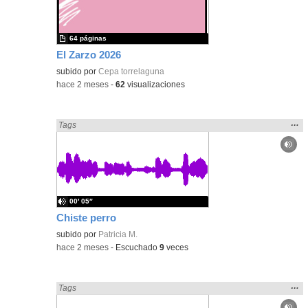
bús
64 páginas
El Zarzo 2026
subido por
Cepa torrelaguna
-
hace 2 meses
-
62
visualizaciones
Mos
…
Encontrado «Periódicos y revistas» en:
Tags
la
ubic
de l
bús
00′ 05″
Chiste perro
subido por
Patricia M.
-
hace 2 meses
-
Escuchado
9
veces
Mos
…
Encontrado «Periódicos y revistas» en:
Tags
la