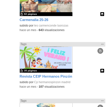
bús
82 páginas
Carmenalia 25-26
Contenido educativo.
subido por
Ies carmenconde lasrozas
-
hace un mes
-
643
visualizaciones
Mos
…
Encontrado «Periódicos y revistas» en:
Tags
la
ubic
de l
bús
35 páginas
Revista CEIP Hermanos Pinzón
Contenido educativo.
subido por
Cp hermanospinzon madrid
-
hace un mes
-
107
visualizaciones
Mos
…
Encontrado «Periódicos y revistas» en:
Tags
la