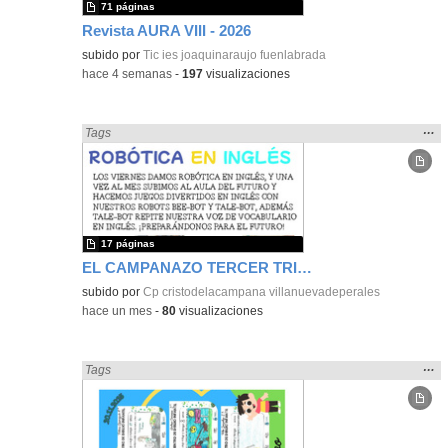
71 páginas
Revista AURA VIII - 2026
subido por
Tic ies joaquinaraujo fuenlabrada
-
hace 4 semanas
-
197
visualizaciones
Mos
…
Encontrado «Periódicos y revistas» en:
Tags
la
ubic
de l
bús
17 páginas
EL CAMPANAZO TERCER TRIMESTRE
subido por
Cp cristodelacampana villanuevadeperales
-
hace un mes
-
80
visualizaciones
Mos
…
Encontrado «Periódicos y revistas» en:
Tags
la
ubic
de l
bús