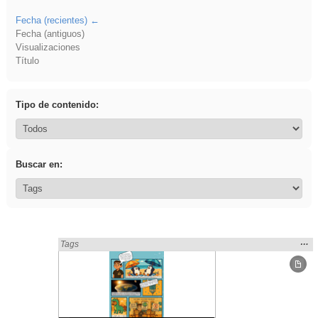
Fecha (recientes)
Fecha (antiguos)
Visualizaciones
Título
Tipo de contenido:
Buscar en:
Mos
…
Encontrado «Periódicos y revistas» en:
Tags
la
ubic
de l
bús