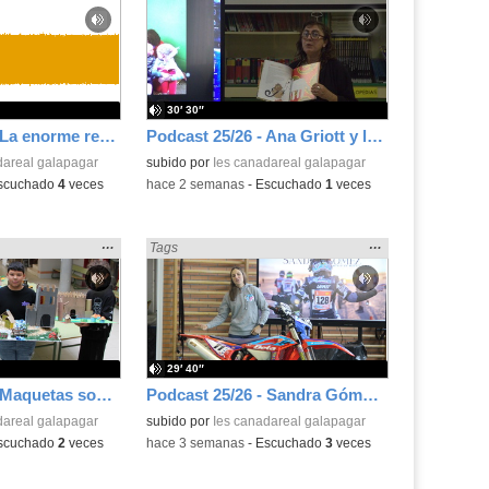
la
la
ubicación
ubicación
de la
de la
búsqueda
búsqueda
30′ 30″
Podcast 25/26 - La enorme responsabilidad de ser juez
Podcast 25/26 - Ana Griott y los cuentos de las voces olvidadas
dareal galapagar
subido por
Ies canadareal galapagar
scuchado
4
veces
-
hace 2 semanas
-
Escuchado
1
veces
Mostrar
…
Mostrar
…
t» en:
Encontrado «Podcast» en:
Tags
la
la
ubicación
ubicación
de la
de la
búsqueda
búsqueda
29′ 40″
Podcast 25/26 - Maquetas sobre el feudalismo
Podcast 25/26 - Sandra Gómez, campeona de Enduro
dareal galapagar
subido por
Ies canadareal galapagar
scuchado
2
veces
-
hace 3 semanas
-
Escuchado
3
veces