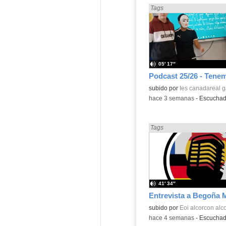
Encontrado «Podcast» en:
Tags
05′ 17″
subido por
Ies canadareal 
-
hace 3 semanas
-
Escucha
Encontrado «Podcast» en:
Tags
41′ 34″
subido por
Eoi alcorcon alc
-
hace 4 semanas
-
Escucha