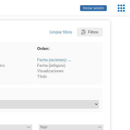
Servic
Iniciar sesión
Educa
Limpiar filtros
Filtros
Orden:
Fecha (recientes)
ico
Fecha (antiguos)
Visualizaciones
Título
Mostrar
…
Mostrar
…
t» en:
Encontrado «Podcast» en:
Tags