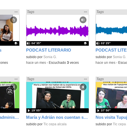
Mostrar
…
Mostrar
…
Encontrado «Podcast» en:
Tags
Encontrado «Podcas
Tags
la
la
ubicación
ubicación
de la
de la
búsqueda
búsqueda
04′ 35″
03′ 25″
s
PODCAST LITERARIO
PODCAST LIT
Contenido educativo.
subido por
Sonia G.
Contenido educativo
subido por
Sonia G.
iones
-
hace un mes
-
Escuchado
3
veces
-
hace un mes
-
Escu
Mostrar
…
Mostrar
…
Encontrado «Podcast» en:
Tags
Encontrado «Podcas
Tags
la
la
ubicación
ubicación
de la
de la
búsqueda
búsqueda
19′ 05″
37′ 50″
Entrevista a Carmen, administrativa del centro
María y Adrián nos cuentan su experiencia en el equipo de fútbol del CEPA
subido por
Tic cepa alcala
subido por
Tic cepa 