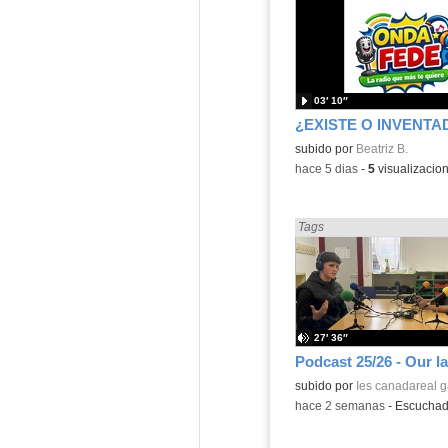
03′ 10″
¿EXISTE O INVENTA
Contenido educativo.
subido por
Beatriz B.
-
hace 5 dias
-
5
visualizacio
Encontrado «Podcast» en:
Tags
27′ 36″
subido por
Ies canadareal 
-
hace 2 semanas
-
Escucha