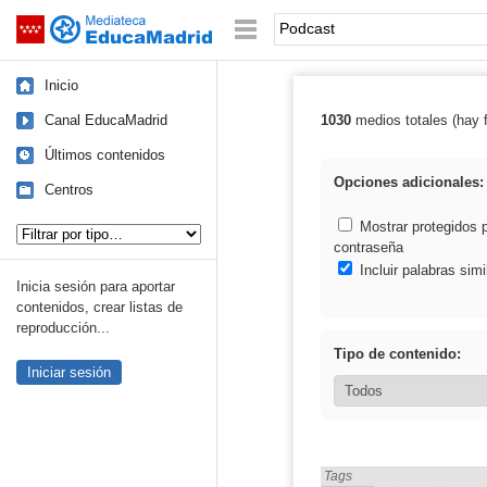
Mediateca de EducaMadrid
Saltar navegación
Palabra o frase:
Inicio
Canal EducaMadrid
1030
medios totales (hay f
Resultados de:
Últimos contenidos
Opciones adicionales:
Centros
Tipo de contenido:
Mostrar protegidos 
contraseña
Incluir palabras simi
Inicia sesión para aportar
contenidos, crear listas de
reproducción...
Tipo de contenido:
Iniciar sesión
Encontrado «Podcast» en:
Tags