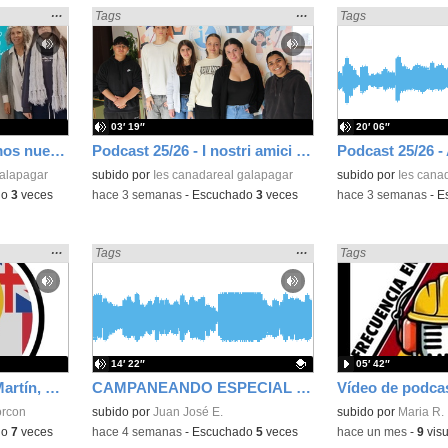
Mostrar
…
Mostrar
…
Encontrado «Podcast» en:
Tags
Encontrado «Podcas
Tags
la
la
ubicación
ubicación
de la
de la
búsqueda
búsqueda
03′ 19″
20′ 06″
Podcast 25/26 - Tenemos nueva profesora de Griego ¿Conoces a María Eugenia?
Podcast 25/26 - I nostri amici italiani
galapagar
subido por
Ies canadareal galapagar
subido por
Ies cana
do
3
veces
-
hace 3 semanas
-
Escuchado
3
veces
-
hace 3 semanas
-
E
Mostrar
…
Mostrar
…
Encontrado «Podcast» en:
Tags
Encontrado «Podcas
Tags
la
la
ubicación
ubicación
de la
de la
búsqueda
búsqueda
14′ 22″
05′ 42″
Entrevista a Begoña Martín, directora de la EOI Alcorcón-Ext. S. Martín
CAMPANEANDO ESPECIAL DÍA DEL LIBRO 2026
Vídeo de podcast
orcon
Contenido educativo.
subido por
Juan José E.
Contenido educativo
subido por
Maria R.
do
7
veces
-
hace 4 semanas
-
Escuchado
5
veces
-
hace un mes
-
9
visu