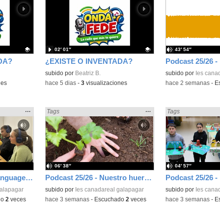
la
la
ubicación
ubicación
de la
de la
búsqueda
búsqueda
02′ 01″
43′ 54″
DA?
¿EXISTE O INVENTADA?
Contenido educativo.
subido por
Beatriz B.
subido por
Ies cana
nes
-
hace 5 dias
-
3
visualizaciones
-
hace 2 semanas
-
E
Mostrar
…
Mostrar
…
Encontrado «Podcast» en:
Tags
Encontrado «Podcas
Tags
la
la
ubicación
ubicación
de la
de la
búsqueda
búsqueda
06′ 38″
04′ 57″
Podcast 25/26 - Our language assistant Ellie
Podcast 25/26 - Nuestro huerto escolar
galapagar
subido por
Ies canadareal galapagar
subido por
Ies cana
do
2
veces
-
hace 3 semanas
-
Escuchado
2
veces
-
hace 3 semanas
-
E