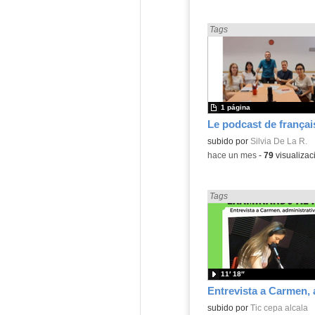
Encontrado «Podcast» en:
Tags
1 página
Le podcast de françai
Contenido educativo.
subido por
Silvia De La R.
-
hace un mes
-
79
visualizac
Encontrado «Podcast» en:
Tags
11′ 18″
subido por
Tic cepa alcala