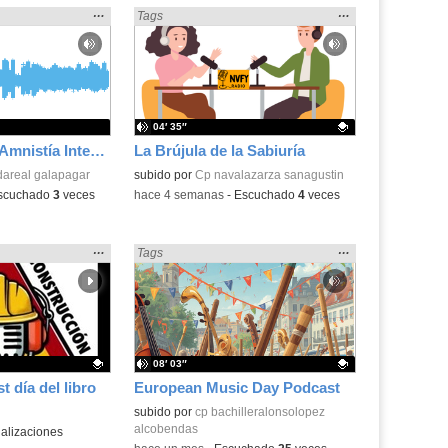
Mostrar
…
Mostrar
…
t» en:
Encontrado «Podcast» en:
Tags
la
la
ubicación
ubicación
de la
de la
búsqueda
búsqueda
04′ 35″
Podcast 25/26 - Amnistía Internacional
La Brújula de la Sabiuría
dareal galapagar
Contenido educativo.
subido por
Cp navalazarza sanagustin
scuchado
3
veces
-
hace 4 semanas
-
Escuchado
4
veces
Mostrar
…
Mostrar
…
t» en:
Encontrado «Podcast» en:
Tags
la
la
ubicación
ubicación
de la
de la
búsqueda
búsqueda
08′ 03″
 día del libro
European Music Day Podcast
.
Contenido educativo.
subido por
cp bachilleralonsolopez
alcobendas
alizaciones