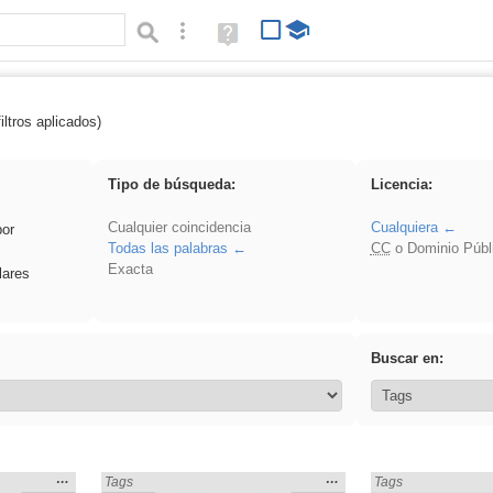
Búsqueda avanzada
Ayuda
(en
ventana
nueva)
iltros aplicados)
 Podcast
Tipo de búsqueda:
Licencia:
Cualquier coincidencia
Cualquiera
por
Todas las palabras
CC
o Dominio Públ
Exacta
lares
Buscar en:
Mostrar
…
Mostrar
…
Encontrado «Podcast» en:
Tags
Encontrado «Podcas
Tags