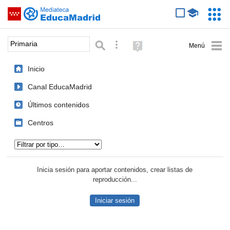
Mediateca de EducaMadrid
Saltar navegación
Servic
Educa
Palabra o frase:
Búsqueda avanzada
Ayuda
(en
ventana
Inicio
nueva)
Canal EducaMadrid
Últimos contenidos
Centros
Tipo de contenido:
Inicia sesión para aportar contenidos, crear listas de
reproducción...
Iniciar sesión