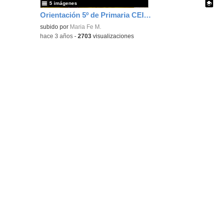
5 imágenes
Orientación 5º de Primaria CEIP Isaac Peral
Contenido educativo.
subido por
Maria Fe M.
-
hace 3 años
-
2703
visualizaciones