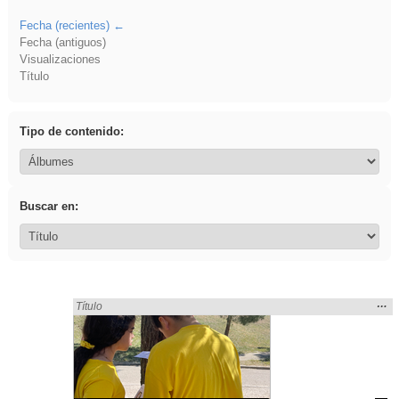
Fecha (recientes)
Fecha (antiguos)
Visualizaciones
Título
Tipo de contenido:
Buscar en:
Mos
…
Encontrado «Primaria» en:
Título
la
ubic
de l
bús