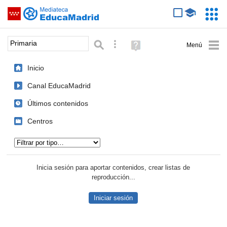
Mediateca de EducaMadrid
Saltar navegación
Servic
Educa
Palabra o frase:
Búsqueda avanzada
Ayuda
(en
ventana
Inicio
nueva)
Canal EducaMadrid
Últimos contenidos
Centros
Tipo de contenido:
Inicia sesión para aportar contenidos, crear listas de
reproducción...
Iniciar sesión