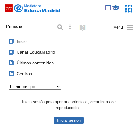
Mediateca de EducaMadrid
Saltar navegación
Servic
Educa
Palabra o frase:
Búsqueda avanzada
Ayuda
(en
ventana
Inicio
nueva)
Canal EducaMadrid
Últimos contenidos
Centros
Tipo de contenido:
Inicia sesión para aportar contenidos, crear listas de
reproducción...
Iniciar sesión