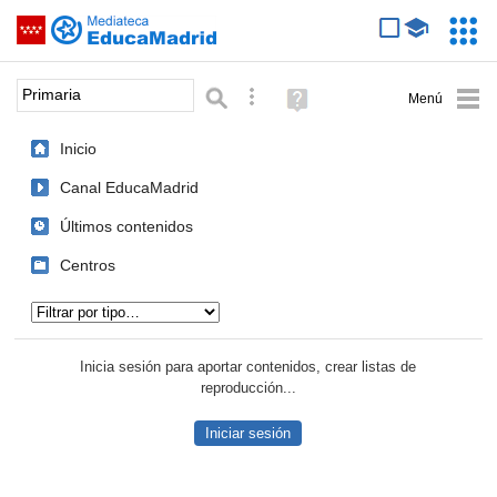
Mediateca de EducaMadrid
Saltar navegación
Servic
Educa
Palabra o frase:
Búsqueda avanzada
Ayuda
(en
ventana
Inicio
nueva)
Canal EducaMadrid
Últimos contenidos
Centros
Tipo de contenido:
Inicia sesión para aportar contenidos, crear listas de
reproducción...
Iniciar sesión