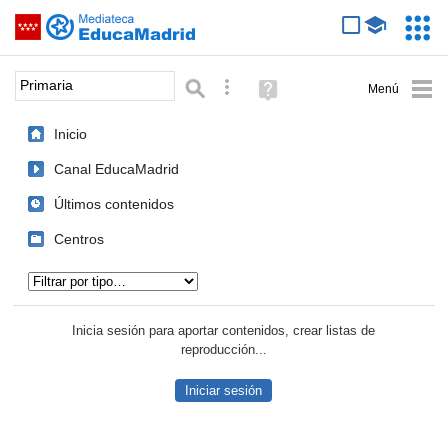
Mediateca de EducaMadrid
Saltar navegación
Servic
Educa
Palabra o frase:
Búsqueda avanzada
Ayuda
(en
ventana
Inicio
nueva)
Canal EducaMadrid
Últimos contenidos
Centros
Tipo de contenido:
Inicia sesión para aportar contenidos, crear listas de
reproducción...
Iniciar sesión