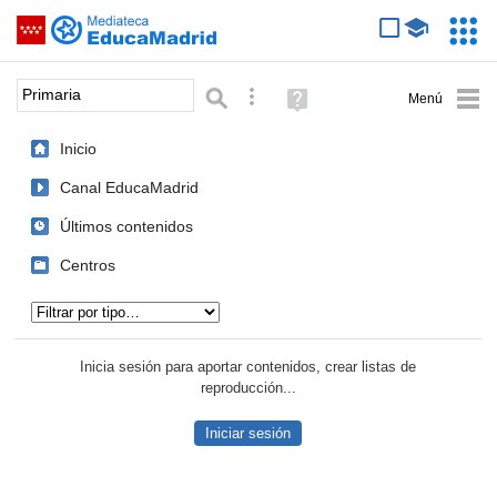
Mediateca de EducaMadrid
Saltar navegación
Servic
Educa
Palabra o frase:
Búsqueda avanzada
Ayuda
(en
ventana
Inicio
nueva)
Canal EducaMadrid
Últimos contenidos
Centros
Tipo de contenido:
Inicia sesión para aportar contenidos, crear listas de
reproducción...
Iniciar sesión