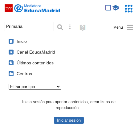
Mediateca de EducaMadrid
Saltar navegación
Servic
Educa
Palabra o frase:
Búsqueda avanzada
Ayuda
(en
ventana
Inicio
nueva)
Canal EducaMadrid
Últimos contenidos
Centros
Tipo de contenido:
Inicia sesión para aportar contenidos, crear listas de
reproducción...
Iniciar sesión