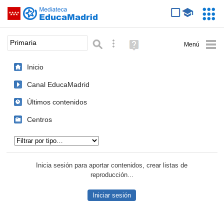
Mediateca de EducaMadrid
Saltar navegación
Servic
Educa
Palabra o frase:
Búsqueda avanzada
Ayuda
(en
ventana
Inicio
nueva)
Canal EducaMadrid
Últimos contenidos
Centros
Tipo de contenido:
Inicia sesión para aportar contenidos, crear listas de
reproducción...
Iniciar sesión