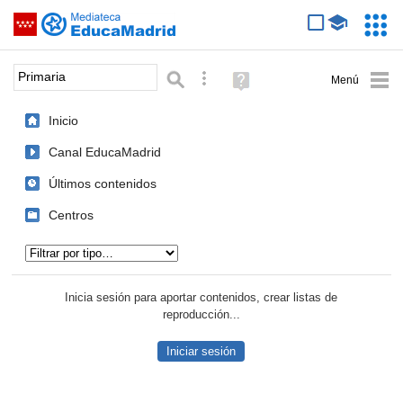
Mediateca de EducaMadrid
Saltar navegación
Servic
Educa
Palabra o frase:
Búsqueda avanzada
Ayuda
(en
ventana
Inicio
nueva)
Canal EducaMadrid
Últimos contenidos
Centros
Tipo de contenido:
Inicia sesión para aportar contenidos, crear listas de
reproducción...
Iniciar sesión