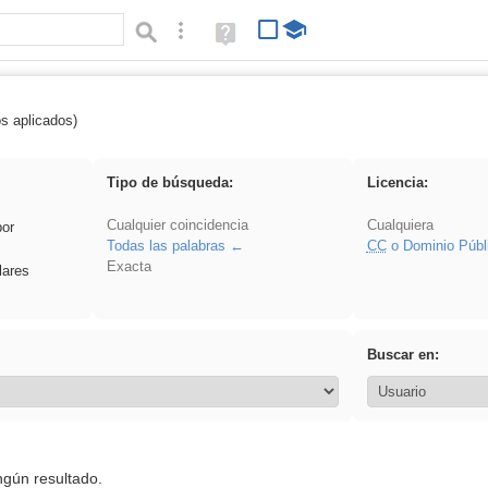
Búsqueda avanzada
Ayuda
(en
ventana
nueva)
os aplicados)
Primaria
Tipo de búsqueda:
Licencia:
Cualquier coincidencia
Cualquiera
por
Todas las palabras
CC
o Dominio Públ
Exacta
lares
Buscar en:
ngún resultado.