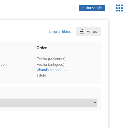
Servic
Iniciar sesión
Educa
Limpiar filtros
Filtros
Orden:
Fecha (recientes)
ico
Fecha (antiguos)
Visualizaciones
Título