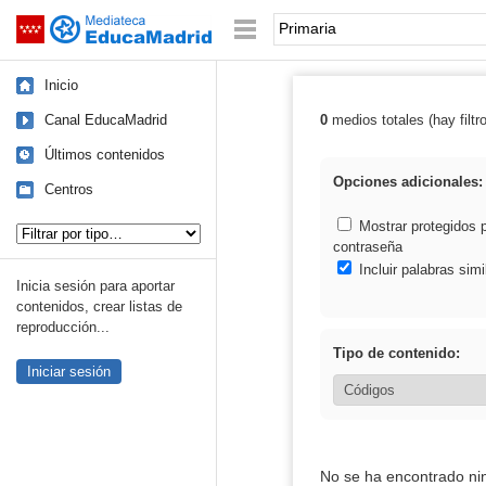
Mediateca de EducaMadrid
Saltar navegación
Palabra o frase:
Inicio
Canal EducaMadrid
0
medios totales (hay filtr
Resultados de: 
Últimos contenidos
Opciones adicionales:
Centros
Tipo de contenido:
Mostrar protegidos 
contraseña
Incluir palabras simi
Inicia sesión para aportar
contenidos, crear listas de
reproducción...
Tipo de contenido:
Iniciar sesión
No se ha encontrado ni