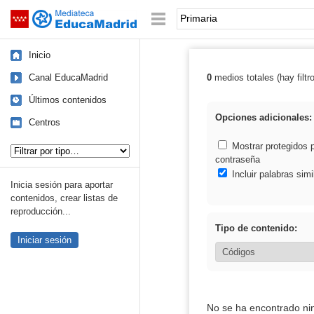
Mediateca de EducaMadrid
Saltar navegación
Palabra o frase:
Inicio
Canal EducaMadrid
0
medios totales (hay filtr
Resultados de: 
Últimos contenidos
Opciones adicionales:
Centros
Tipo de contenido:
Mostrar protegidos 
contraseña
Incluir palabras simi
Inicia sesión para aportar
contenidos, crear listas de
reproducción...
Tipo de contenido:
Iniciar sesión
No se ha encontrado ni