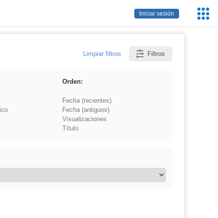
Servic
Iniciar sesión
Educa
Limpiar filtros
Filtros
Orden:
Fecha (recientes)
ico
Fecha (antiguos)
Visualizaciones
Título