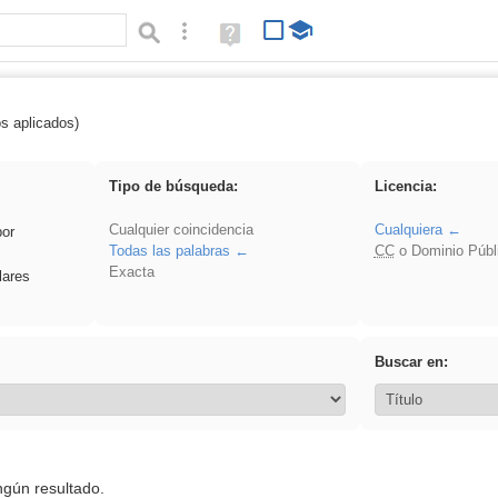
Búsqueda avanzada
Ayuda
(en
ventana
nueva)
os aplicados)
Primaria
Tipo de búsqueda:
Licencia:
Cualquier coincidencia
Cualquiera
por
Todas las palabras
CC
o Dominio Públ
Exacta
lares
Buscar en:
ngún resultado.