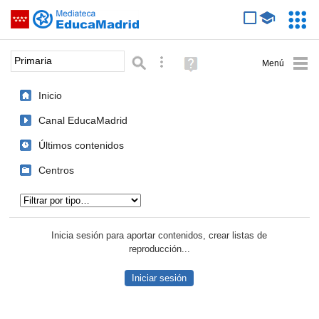
Mediateca de EducaMadrid
Saltar navegación
Servic
Educa
Palabra o frase:
Búsqueda avanzada
Ayuda
(en
ventana
Inicio
nueva)
Canal EducaMadrid
Últimos contenidos
Centros
Tipo de contenido:
Inicia sesión para aportar contenidos, crear listas de
reproducción...
Iniciar sesión