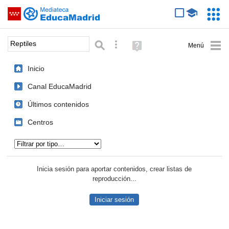
Mediateca de EducaMadrid
Saltar navegación
Servic
Educa
Palabra o frase:
Búsqueda avanzada
Ayuda
(en
ventana
Inicio
nueva)
Canal EducaMadrid
Últimos contenidos
Centros
Tipo de contenido:
Inicia sesión para aportar contenidos, crear listas de
reproducción...
Iniciar sesión