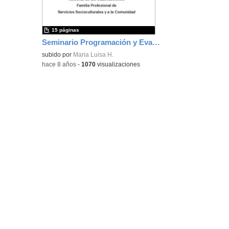
bús
15 páginas
Seminario Programación y Evaluación por Competencias_Servicios Socioculturales y a la Comunidad
subido por
Maria Luisa H.
-
hace 8 años
-
1070
visualizaciones