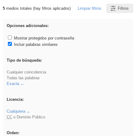
5
medios totales (hay filtros aplicados)
Limpiar filtros
Filtros
Resultados de: Servicios socioculturales y a
la comunidad
Opciones adicionales:
Mostrar protegidos por contraseña
Incluir palabras similares
Tipo de búsqueda:
Cualquier coincidencia
Todas las palabras
Exacta
Licencia:
Cualquiera
CC
o Dominio Público
Orden: