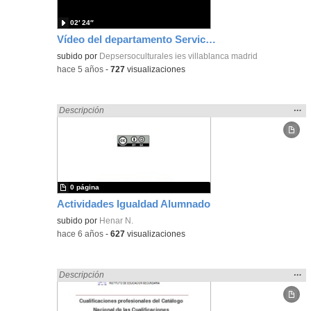
02′ 24″
Vídeo del departamento Servicios Socioculturales y a la Comunidad
subido por
Depsersoculturales ies villablanca madrid
-
hace 5 años
-
727
visualizaciones
Mos
…
Encontrado «Servicios socioculturales y a la comunidad» en:
Descripción
la
ubic
de l
bús
0 página
Actividades Igualdad Alumnado
subido por
Henar N.
-
hace 6 años
-
627
visualizaciones
Mos
…
Encontrado «Servicios socioculturales y a la comunidad» en:
Descripción
la
ubic
de l