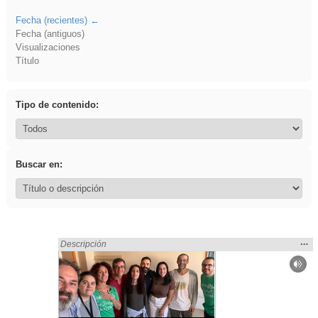
Fecha (recientes)
Fecha (antiguos)
Visualizaciones
Título
Tipo de contenido:
Buscar en:
Mos
…
Encontrado «Servicios socioculturales y a la comunidad» en:
Descripción
la
ubic
de l
bús