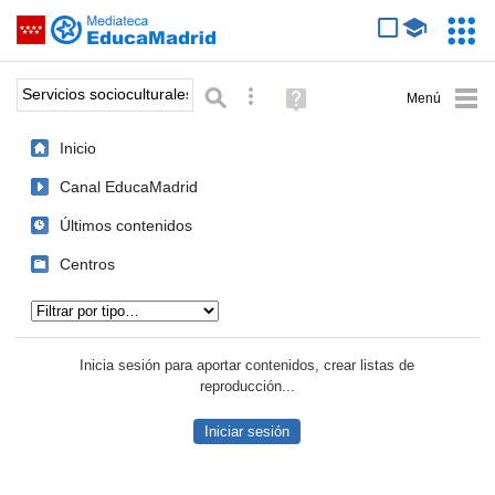
Mediateca de EducaMadrid
Saltar navegación
Servic
Educa
Palabra o frase:
Búsqueda avanzada
Ayuda
(en
ventana
Inicio
nueva)
Canal EducaMadrid
Últimos contenidos
Centros
Tipo de contenido:
Inicia sesión para aportar contenidos, crear listas de
reproducción...
Iniciar sesión