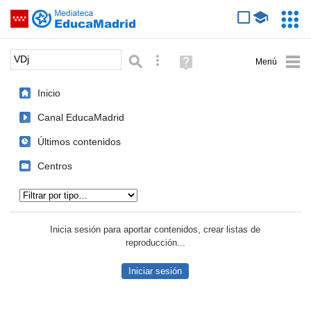
Mediateca de EducaMadrid
Saltar navegación
Servic
Educa
Palabra o frase:
Búsqueda avanzada
Ayuda
(en
ventana
Inicio
nueva)
Canal EducaMadrid
Últimos contenidos
Centros
Tipo de contenido:
Inicia sesión para aportar contenidos, crear listas de
reproducción...
Iniciar sesión