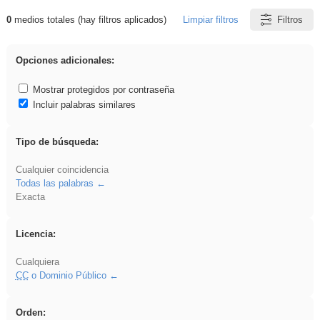
0
medios totales (hay filtros aplicados)
Limpiar filtros
Filtros
Resultados de: VDj
Opciones adicionales:
Mostrar protegidos por contraseña
Incluir palabras similares
Tipo de búsqueda:
Cualquier coincidencia
Todas las palabras
Exacta
Licencia:
Cualquiera
CC
o Dominio Público
Orden: