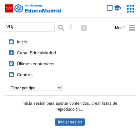
Mediateca de EducaMadrid
Saltar navegación
Servic
Educa
Palabra o frase:
Búsqueda avanzada
Ayuda
(en
ventana
Inicio
nueva)
Canal EducaMadrid
Últimos contenidos
Centros
Tipo de contenido:
Inicia sesión para aportar contenidos, crear listas de
reproducción...
Iniciar sesión