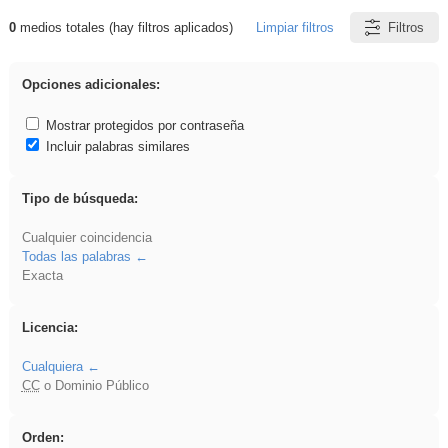
0
medios totales (hay filtros aplicados)
Limpiar filtros
Filtros
Resultados de: VDj
Opciones adicionales:
Mostrar protegidos por contraseña
Incluir palabras similares
Tipo de búsqueda:
Cualquier coincidencia
Todas las palabras
Exacta
Licencia:
Cualquiera
CC
o Dominio Público
Orden: