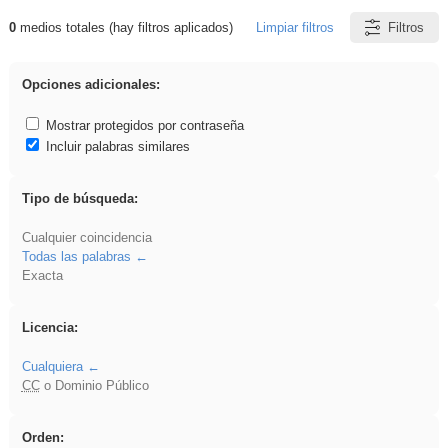
0
medios totales (hay filtros aplicados)
Limpiar filtros
Filtros
Resultados de: VDj
Opciones adicionales:
Mostrar protegidos por contraseña
Incluir palabras similares
Tipo de búsqueda:
Cualquier coincidencia
Todas las palabras
Exacta
Licencia:
Cualquiera
CC
o Dominio Público
Orden: