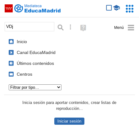
Mediateca de EducaMadrid
Saltar navegación
Servic
Educa
Palabra o frase:
Búsqueda avanzada
Ayuda
(en
ventana
Inicio
nueva)
Canal EducaMadrid
Últimos contenidos
Centros
Tipo de contenido:
Inicia sesión para aportar contenidos, crear listas de
reproducción...
Iniciar sesión