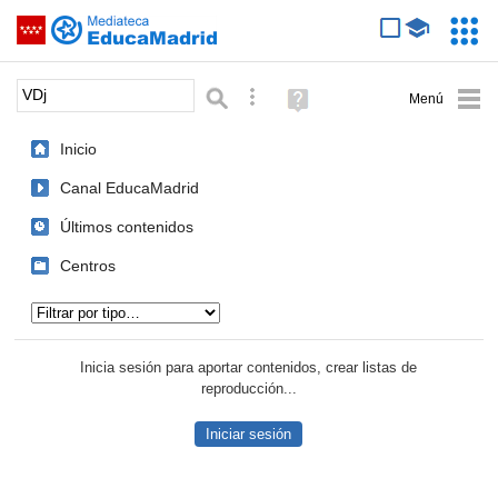
Mediateca de EducaMadrid
Saltar navegación
Servic
Educa
Palabra o frase:
Búsqueda avanzada
Ayuda
(en
ventana
Inicio
nueva)
Canal EducaMadrid
Últimos contenidos
Centros
Tipo de contenido:
Inicia sesión para aportar contenidos, crear listas de
reproducción...
Iniciar sesión