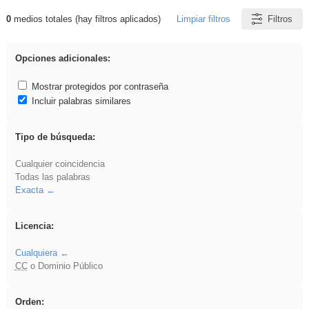
0
medios totales (hay filtros aplicados)
Limpiar filtros
Filtros
Resultados de: VDj
Opciones adicionales:
Mostrar protegidos por contraseña
Incluir palabras similares
Tipo de búsqueda:
Cualquier coincidencia
Todas las palabras
Exacta
Licencia:
Cualquiera
CC
o Dominio Público
Orden: