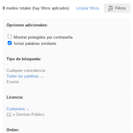
0
medios totales (hay filtros aplicados)
Limpiar filtros
Filtros
Resultados de: VDj
Opciones adicionales:
Mostrar protegidos por contraseña
Incluir palabras similares
Tipo de búsqueda:
Cualquier coincidencia
Todas las palabras
Exacta
Licencia:
Cualquiera
CC
o Dominio Público
Orden: