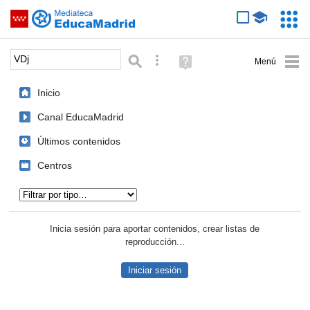
Mediateca de EducaMadrid
Saltar navegación
Servic
Educa
Palabra o frase:
Búsqueda avanzada
Ayuda
(en
ventana
Inicio
nueva)
Canal EducaMadrid
Últimos contenidos
Centros
Tipo de contenido:
Inicia sesión para aportar contenidos, crear listas de
reproducción...
Iniciar sesión