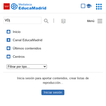
Mediateca de EducaMadrid
Saltar navegación
Servic
Educa
Palabra o frase:
Búsqueda avanzada
Ayuda
(en
ventana
Inicio
nueva)
Canal EducaMadrid
Últimos contenidos
Centros
Tipo de contenido:
Inicia sesión para aportar contenidos, crear listas de
reproducción...
Iniciar sesión