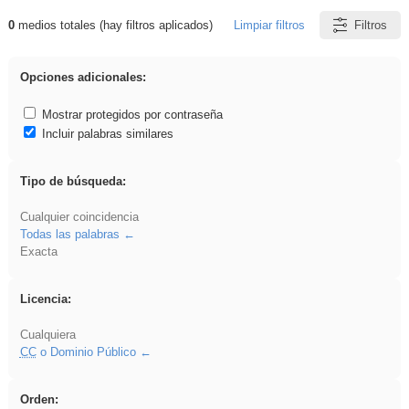
0
medios totales (hay filtros aplicados)
Limpiar filtros
Filtros
Resultados de: VDj
Opciones adicionales:
Mostrar protegidos por contraseña
Incluir palabras similares
Tipo de búsqueda:
Cualquier coincidencia
Todas las palabras
Exacta
Licencia:
Cualquiera
CC
o Dominio Público
Orden: