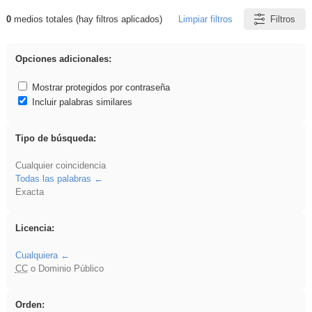
0
medios totales (hay filtros aplicados)
Limpiar filtros
Filtros
Resultados de: VDj
Opciones adicionales:
Mostrar protegidos por contraseña
Incluir palabras similares
Tipo de búsqueda:
Cualquier coincidencia
Todas las palabras
Exacta
Licencia:
Cualquiera
CC
o Dominio Público
Orden: