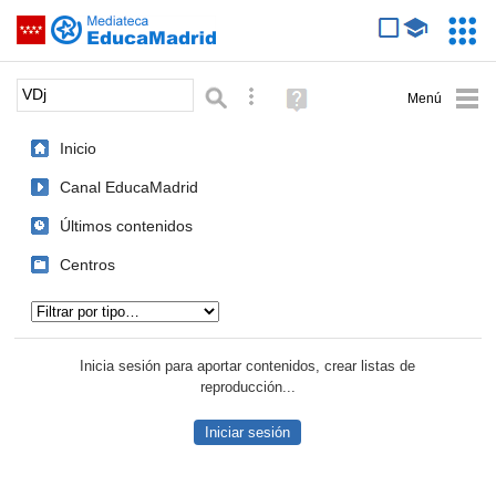
Mediateca de EducaMadrid
Saltar navegación
Servic
Educa
Palabra o frase:
Búsqueda avanzada
Ayuda
(en
ventana
Inicio
nueva)
Canal EducaMadrid
Últimos contenidos
Centros
Tipo de contenido:
Inicia sesión para aportar contenidos, crear listas de
reproducción...
Iniciar sesión