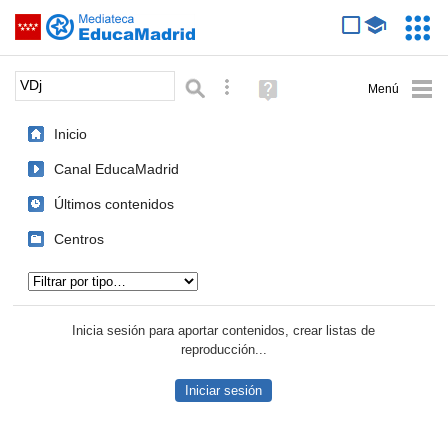
Mediateca de EducaMadrid
Saltar navegación
Servic
Educa
Palabra o frase:
Búsqueda avanzada
Ayuda
(en
ventana
Inicio
nueva)
Canal EducaMadrid
Últimos contenidos
Centros
Tipo de contenido:
Inicia sesión para aportar contenidos, crear listas de
reproducción...
Iniciar sesión