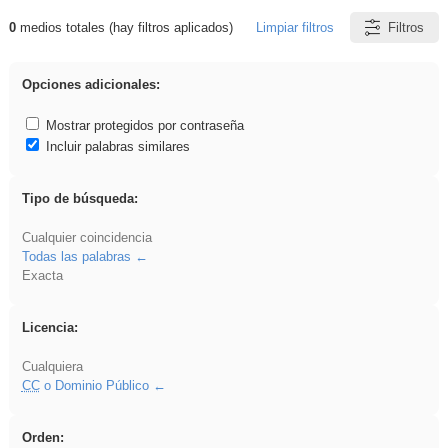
0
medios totales (hay filtros aplicados)
Limpiar filtros
Filtros
Resultados de: VDj
Opciones adicionales:
Mostrar protegidos por contraseña
Incluir palabras similares
Tipo de búsqueda:
Cualquier coincidencia
Todas las palabras
Exacta
Licencia:
Cualquiera
CC
o Dominio Público
Orden: