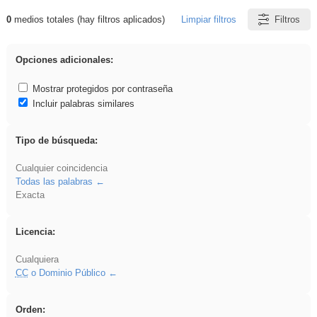
0
medios totales (hay filtros aplicados)
Limpiar filtros
Filtros
Resultados de: VDj
Opciones adicionales:
Mostrar protegidos por contraseña
Incluir palabras similares
Tipo de búsqueda:
Cualquier coincidencia
Todas las palabras
Exacta
Licencia:
Cualquiera
CC
o Dominio Público
Orden: