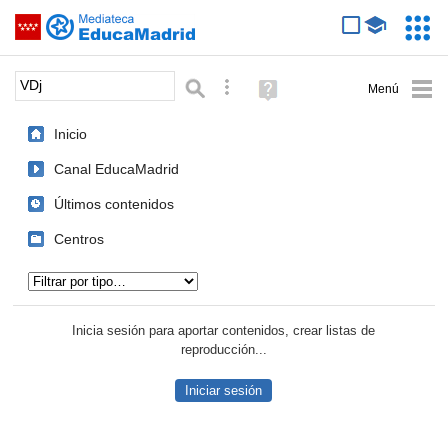
Mediateca de EducaMadrid
Saltar navegación
Servic
Educa
Palabra o frase:
Búsqueda avanzada
Ayuda
(en
ventana
Inicio
nueva)
Canal EducaMadrid
Últimos contenidos
Centros
Tipo de contenido:
Inicia sesión para aportar contenidos, crear listas de
reproducción...
Iniciar sesión