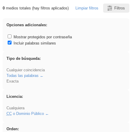
0
medios totales (hay filtros aplicados)
Limpiar filtros
Filtros
Resultados de: VDj
Opciones adicionales:
Mostrar protegidos por contraseña
Incluir palabras similares
Tipo de búsqueda:
Cualquier coincidencia
Todas las palabras
Exacta
Licencia:
Cualquiera
CC
o Dominio Público
Orden: