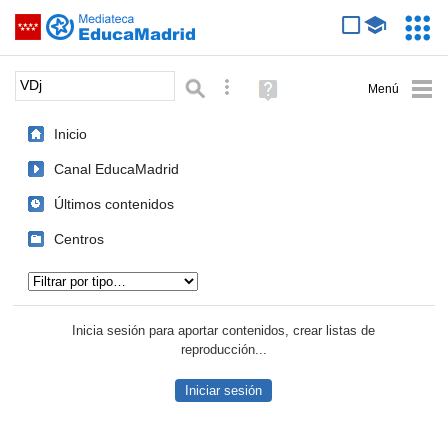
Mediateca de EducaMadrid
Saltar navegación
Servic
Educa
Palabra o frase:
Búsqueda avanzada
Ayuda
(en
ventana
Inicio
nueva)
Canal EducaMadrid
Últimos contenidos
Centros
Tipo de contenido:
Inicia sesión para aportar contenidos, crear listas de
reproducción...
Iniciar sesión