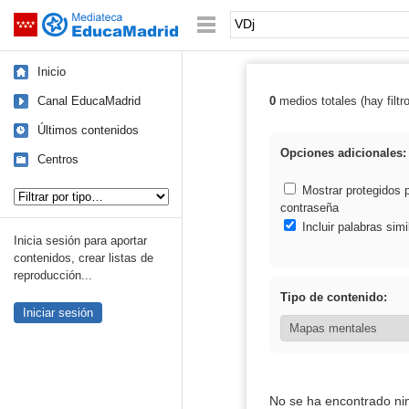
Mediateca de EducaMadrid
Saltar navegación
Palabra o frase:
Inicio
Canal EducaMadrid
0
medios totales (hay filtr
Resultados de:
Últimos contenidos
Opciones adicionales:
Centros
Tipo de contenido:
Mostrar protegidos 
contraseña
Incluir palabras simi
Inicia sesión para aportar
contenidos, crear listas de
reproducción...
Tipo de contenido:
Iniciar sesión
No se ha encontrado ni