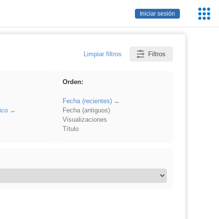
Servic
Iniciar sesión
Educa
Limpiar filtros
Filtros
Orden:
Fecha (recientes)
ico
Fecha (antiguos)
Visualizaciones
Título