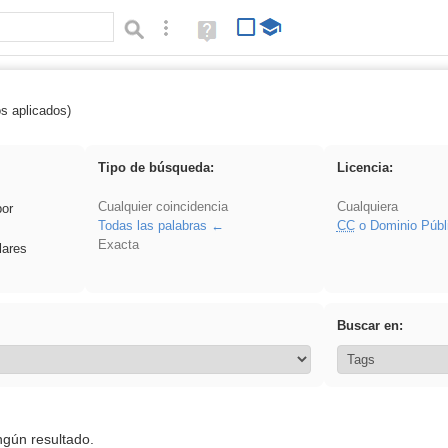
Búsqueda avanzada
Ayuda
(en
ventana
nueva)
os aplicados)
 VDj
Tipo de búsqueda:
Licencia:
Cualquier coincidencia
Cualquiera
por
Todas las palabras
CC
o Dominio Públ
Exacta
lares
Buscar en:
ngún resultado.