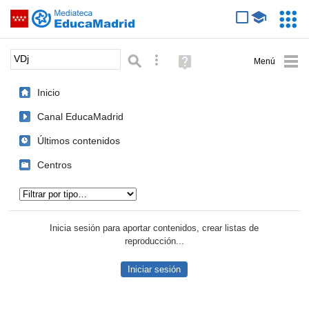
Mediateca de EducaMadrid
Saltar navegación
Servic
Educa
Palabra o frase:
Búsqueda avanzada
Ayuda
(en
ventana
Inicio
nueva)
Canal EducaMadrid
Últimos contenidos
Centros
Tipo de contenido:
Inicia sesión para aportar contenidos, crear listas de
reproducción...
Iniciar sesión