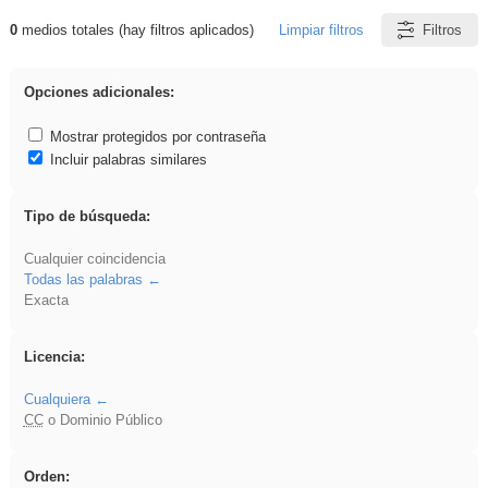
0
medios totales (hay filtros aplicados)
Limpiar filtros
Filtros
Resultados de: VDj
Opciones adicionales:
Mostrar protegidos por contraseña
Incluir palabras similares
Tipo de búsqueda:
Cualquier coincidencia
Todas las palabras
Exacta
Licencia:
Cualquiera
CC
o Dominio Público
Orden: