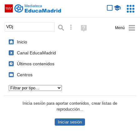
Mediateca de EducaMadrid
Saltar navegación
Servic
Educa
Palabra o frase:
Búsqueda avanzada
Ayuda
(en
ventana
Inicio
nueva)
Canal EducaMadrid
Últimos contenidos
Centros
Tipo de contenido:
Inicia sesión para aportar contenidos, crear listas de
reproducción...
Iniciar sesión