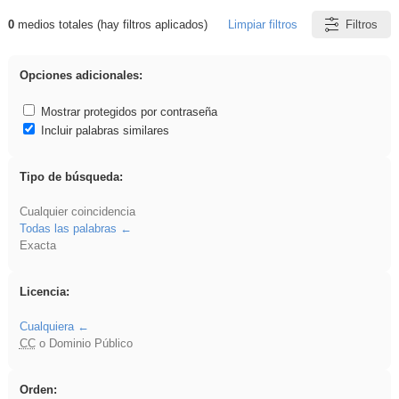
0
medios totales (hay filtros aplicados)
Limpiar filtros
Filtros
Resultados de: VDj
Opciones adicionales:
Mostrar protegidos por contraseña
Incluir palabras similares
Tipo de búsqueda:
Cualquier coincidencia
Todas las palabras
Exacta
Licencia:
Cualquiera
CC
o Dominio Público
Orden: