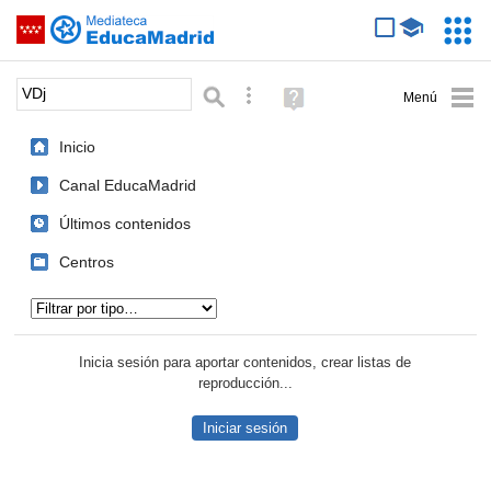
Mediateca de EducaMadrid
Saltar navegación
Servic
Educa
Palabra o frase:
Búsqueda avanzada
Ayuda
(en
ventana
Inicio
nueva)
Canal EducaMadrid
Últimos contenidos
Centros
Tipo de contenido:
Inicia sesión para aportar contenidos, crear listas de
reproducción...
Iniciar sesión