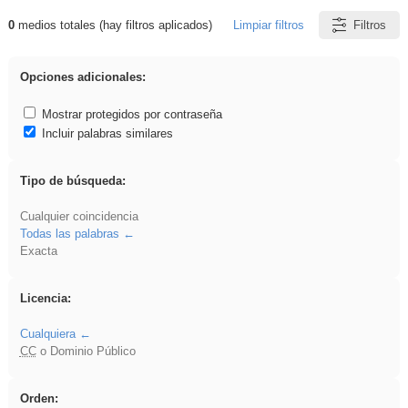
0
medios totales (hay filtros aplicados)
Limpiar filtros
Filtros
Resultados de: VDj
Opciones adicionales:
Mostrar protegidos por contraseña
Incluir palabras similares
Tipo de búsqueda:
Cualquier coincidencia
Todas las palabras
Exacta
Licencia:
Cualquiera
CC
o Dominio Público
Orden: