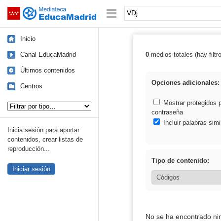
Mediateca de EducaMadrid
Saltar navegación
Palabra o frase:
Inicio
Canal EducaMadrid
0
medios totales (hay filtr
Resultados de:
Últimos contenidos
Opciones adicionales:
Centros
Tipo de contenido:
Mostrar protegidos 
contraseña
Incluir palabras simi
Inicia sesión para aportar
contenidos, crear listas de
reproducción...
Tipo de contenido:
Iniciar sesión
No se ha encontrado ni