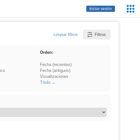
Servic
Iniciar sesión
Educa
Limpiar filtros
Filtros
Orden:
Fecha (recientes)
ico
Fecha (antiguos)
Visualizaciones
Título