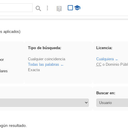
Búsqueda avanzada
Ayuda
(en
ventana
nueva)
os aplicados)
 VDj
Tipo de búsqueda:
Licencia:
Cualquier coincidencia
Cualquiera
por
Todas las palabras
CC
o Dominio Públ
Exacta
lares
Buscar en:
ngún resultado.