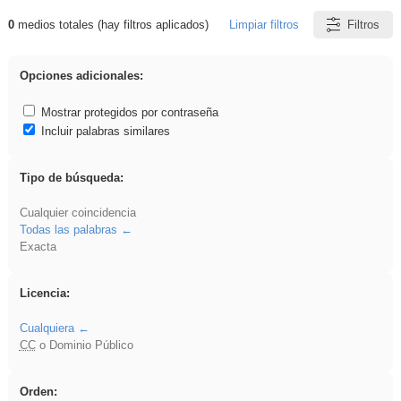
0
medios totales (hay filtros aplicados)
Limpiar filtros
Filtros
Resultados de: VDj
Opciones adicionales:
Mostrar protegidos por contraseña
Incluir palabras similares
Tipo de búsqueda:
Cualquier coincidencia
Todas las palabras
Exacta
Licencia:
Cualquiera
CC
o Dominio Público
Orden: