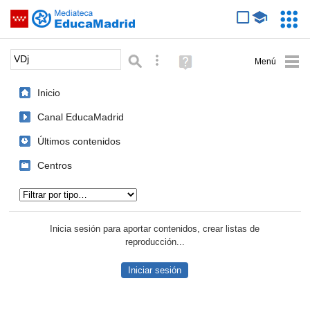
Mediateca de EducaMadrid
Saltar navegación
Servic
Educa
Palabra o frase:
Búsqueda avanzada
Ayuda
(en
ventana
Inicio
nueva)
Canal EducaMadrid
Últimos contenidos
Centros
Tipo de contenido:
Inicia sesión para aportar contenidos, crear listas de
reproducción...
Iniciar sesión