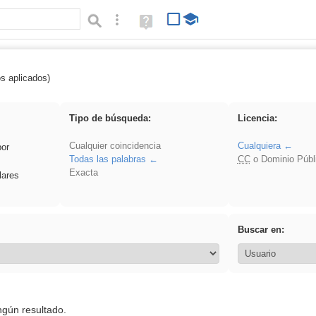
Búsqueda avanzada
Ayuda
(en
ventana
nueva)
os aplicados)
 VDj
Tipo de búsqueda:
Licencia:
Cualquier coincidencia
Cualquiera
por
Todas las palabras
CC
o Dominio Públ
Exacta
lares
Buscar en:
ngún resultado.