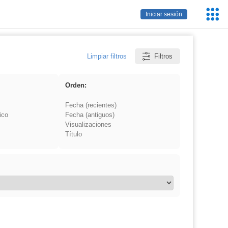
Servic
Iniciar sesión
Educa
Limpiar filtros
Filtros
Orden:
Fecha (recientes)
ico
Fecha (antiguos)
Visualizaciones
Título