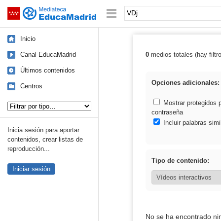
Mediateca de EducaMadrid
Saltar navegación
Palabra o frase:
Inicio
Canal EducaMadrid
0
medios totales (hay filtr
Resultados de:
Últimos contenidos
Opciones adicionales:
Centros
Tipo de contenido:
Mostrar protegidos 
contraseña
Incluir palabras simi
Inicia sesión para aportar
contenidos, crear listas de
reproducción...
Tipo de contenido:
Iniciar sesión
No se ha encontrado ni