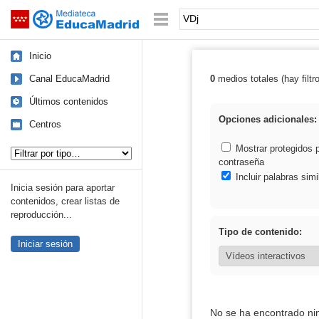
Mediateca de EducaMadrid
Saltar navegación
Palabra o frase:
Inicio
Canal EducaMadrid
0
medios totales (hay filtr
Resultados de:
Últimos contenidos
Opciones adicionales:
Centros
Tipo de contenido:
Mostrar protegidos 
contraseña
Incluir palabras simi
Inicia sesión para aportar
contenidos, crear listas de
reproducción...
Tipo de contenido:
Iniciar sesión
No se ha encontrado ni