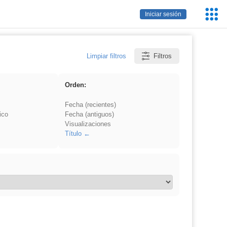
Servic
Iniciar sesión
Educa
Limpiar filtros
Filtros
Orden:
Fecha (recientes)
ico
Fecha (antiguos)
Visualizaciones
Título