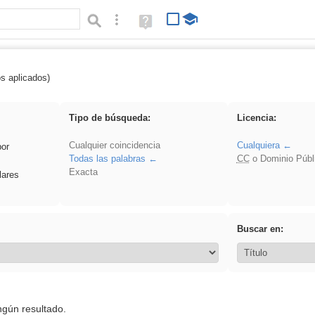
Búsqueda avanzada
Ayuda
(en
ventana
nueva)
os aplicados)
 VDj
Tipo de búsqueda:
Licencia:
Cualquier coincidencia
Cualquiera
por
Todas las palabras
CC
o Dominio Públ
Exacta
lares
Buscar en:
ngún resultado.