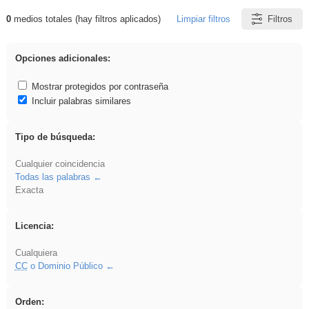
0
medios totales (hay filtros aplicados)
Limpiar filtros
Filtros
Resultados de: VDj
Opciones adicionales:
Mostrar protegidos por contraseña
Incluir palabras similares
Tipo de búsqueda:
Cualquier coincidencia
Todas las palabras
Exacta
Licencia:
Cualquiera
CC
o Dominio Público
Orden: