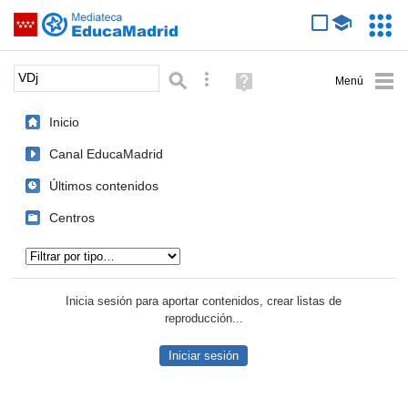
Mediateca de EducaMadrid
Saltar navegación
Servic
Educa
Palabra o frase:
Búsqueda avanzada
Ayuda
(en
ventana
Inicio
nueva)
Canal EducaMadrid
Últimos contenidos
Centros
Tipo de contenido:
Inicia sesión para aportar contenidos, crear listas de
reproducción...
Iniciar sesión