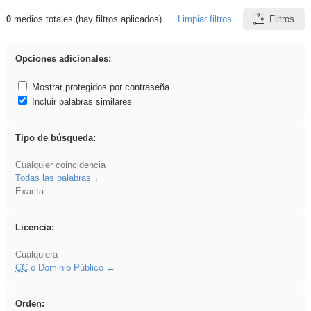
0
medios totales (hay filtros aplicados)
Limpiar filtros
Filtros
Resultados de: VDj
Opciones adicionales:
Mostrar protegidos por contraseña
Incluir palabras similares
Tipo de búsqueda:
Cualquier coincidencia
Todas las palabras
Exacta
Licencia:
Cualquiera
CC
o Dominio Público
Orden: