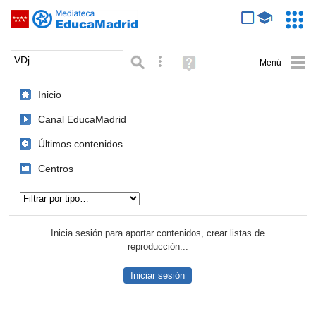
Mediateca de EducaMadrid
Saltar navegación
Servic
Educa
Palabra o frase:
Búsqueda avanzada
Ayuda
(en
ventana
Inicio
nueva)
Canal EducaMadrid
Últimos contenidos
Centros
Tipo de contenido:
Inicia sesión para aportar contenidos, crear listas de
reproducción...
Iniciar sesión