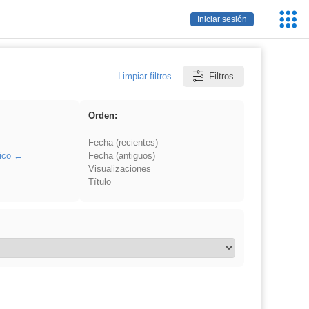
Servic
Iniciar sesión
Educa
Limpiar filtros
Filtros
Orden:
Fecha (recientes)
ico
Fecha (antiguos)
Visualizaciones
Título