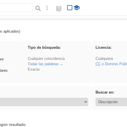
Búsqueda avanzada
Ayuda
(en
ventana
nueva)
os aplicados)
 VDj
Tipo de búsqueda:
Licencia:
Cualquier coincidencia
Cualquiera
por
Todas las palabras
CC
o Dominio Públ
Exacta
lares
Buscar en:
ngún resultado.