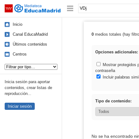
Mediateca de EducaMadrid
Saltar navegación
Palabra o frase:
Inicio
Canal EducaMadrid
0
medios totales (hay filtr
Resultados de:
Últimos contenidos
Opciones adicionales:
Centros
Tipo de contenido:
Mostrar protegidos 
contraseña
Incluir palabras simi
Inicia sesión para aportar
contenidos, crear listas de
reproducción...
Tipo de contenido:
Iniciar sesión
No se ha encontrado ni