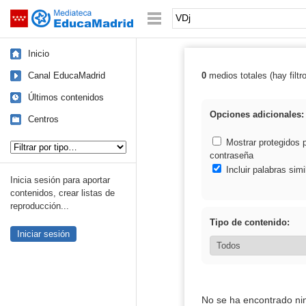
Mediateca de EducaMadrid
Saltar navegación
Palabra o frase:
Inicio
Canal EducaMadrid
0
medios totales (hay filtr
Resultados de:
Últimos contenidos
Opciones adicionales:
Centros
Tipo de contenido:
Mostrar protegidos 
contraseña
Incluir palabras simi
Inicia sesión para aportar
contenidos, crear listas de
reproducción...
Tipo de contenido:
Iniciar sesión
No se ha encontrado ni