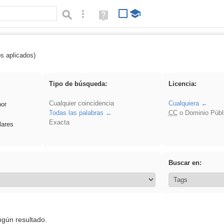
Búsqueda avanzada
Ayuda
(en
ventana
nueva)
os aplicados)
 VDj
Tipo de búsqueda:
Licencia:
Cualquier coincidencia
Cualquiera
por
Todas las palabras
CC
o Dominio Públ
Exacta
lares
Buscar en:
ngún resultado.