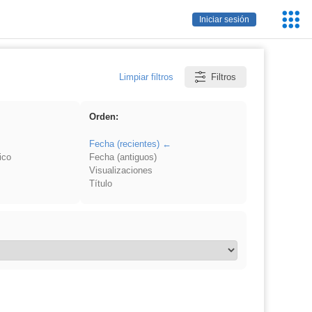
Servic
Iniciar sesión
Educa
Limpiar filtros
Filtros
Orden:
Fecha (recientes)
ico
Fecha (antiguos)
Visualizaciones
Título