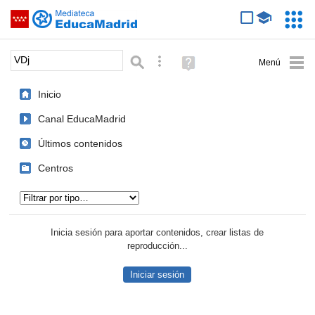
Mediateca de EducaMadrid
Saltar navegación
Servic
Educa
Palabra o frase:
Búsqueda avanzada
Ayuda
(en
ventana
Inicio
nueva)
Canal EducaMadrid
Últimos contenidos
Centros
Tipo de contenido:
Inicia sesión para aportar contenidos, crear listas de
reproducción...
Iniciar sesión