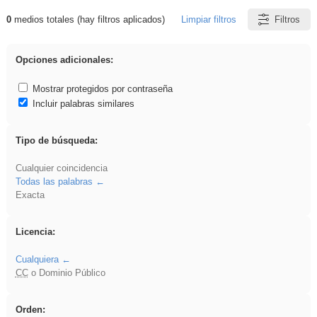
0
medios totales (hay filtros aplicados)
Limpiar filtros
Filtros
Resultados de: VDj
Opciones adicionales:
Mostrar protegidos por contraseña
Incluir palabras similares
Tipo de búsqueda:
Cualquier coincidencia
Todas las palabras
Exacta
Licencia:
Cualquiera
CC
o Dominio Público
Orden: