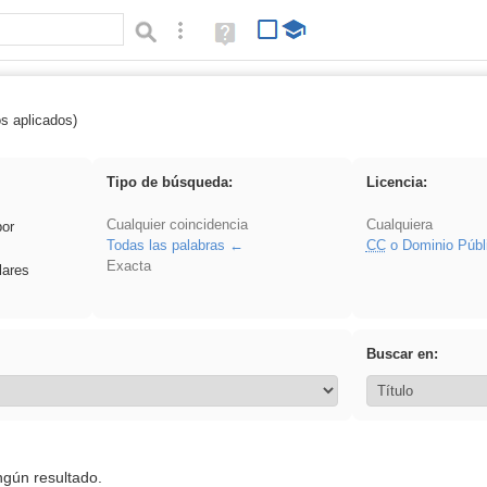
Búsqueda avanzada
Ayuda
(en
ventana
nueva)
os aplicados)
 VDj
Tipo de búsqueda:
Licencia:
Cualquier coincidencia
Cualquiera
por
Todas las palabras
CC
o Dominio Públ
Exacta
lares
Buscar en:
ngún resultado.