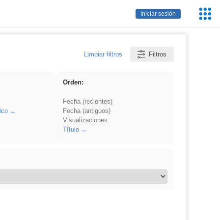
Servic
Iniciar sesión
Educa
Limpiar filtros
Filtros
Orden:
Fecha (recientes)
ico
Fecha (antiguos)
Visualizaciones
Título