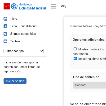
Mediateca de EducaMadrid
Saltar navegación
Palabra o frase:
Inicio
Canal EducaMadrid
0
medios totales (hay filtr
Resultados de:
Últimos contenidos
Opciones adicionales:
Centros
Tipo de contenido:
Mostrar protegidos 
contraseña
Incluir palabras simi
Inicia sesión para aportar
contenidos, crear listas de
reproducción...
Tipo de contenido:
Iniciar sesión
No se ha encontrado ni