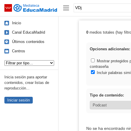
Mediateca de EducaMadrid
Saltar navegación
Palabra o frase:
Inicio
Canal EducaMadrid
0
medios totales (hay filtr
Resultados de:
Últimos contenidos
Opciones adicionales:
Centros
Tipo de contenido:
Mostrar protegidos 
contraseña
Incluir palabras simi
Inicia sesión para aportar
contenidos, crear listas de
reproducción...
Tipo de contenido:
Iniciar sesión
No se ha encontrado ni