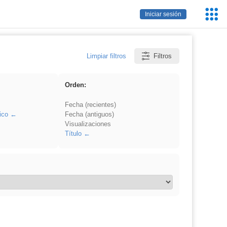
Servic
Iniciar sesión
Educa
Limpiar filtros
Filtros
Orden:
Fecha (recientes)
ico
Fecha (antiguos)
Visualizaciones
Título