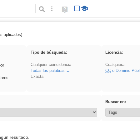
Búsqueda avanzada
Ayuda
(en
ventana
nueva)
os aplicados)
 VDj
Tipo de búsqueda:
Licencia:
Cualquier coincidencia
Cualquiera
por
Todas las palabras
CC
o Dominio Públ
Exacta
lares
Buscar en:
ngún resultado.