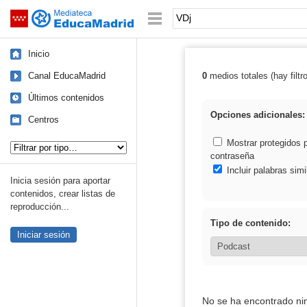
Mediateca de EducaMadrid
Saltar navegación
Palabra o frase:
Inicio
Canal EducaMadrid
0
medios totales (hay filtr
Resultados de:
Últimos contenidos
Opciones adicionales:
Centros
Tipo de contenido:
Mostrar protegidos 
contraseña
Incluir palabras simi
Inicia sesión para aportar
contenidos, crear listas de
reproducción...
Tipo de contenido:
Iniciar sesión
No se ha encontrado ni