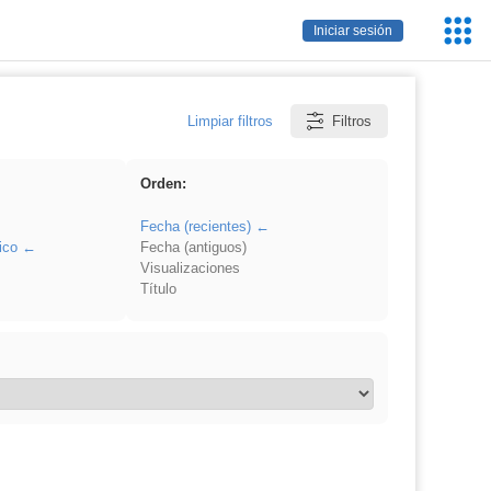
Servic
Iniciar sesión
Educa
Limpiar filtros
Filtros
Orden:
Fecha (recientes)
ico
Fecha (antiguos)
Visualizaciones
Título