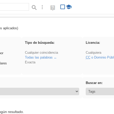
Búsqueda avanzada
Ayuda
(en
ventana
nueva)
os aplicados)
 VDj
Tipo de búsqueda:
Licencia:
Cualquier coincidencia
Cualquiera
por
Todas las palabras
CC
o Dominio Públ
Exacta
lares
Buscar en:
ngún resultado.