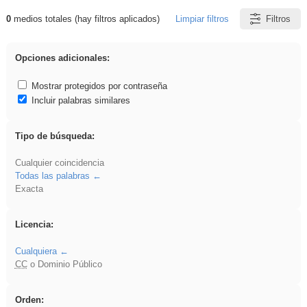
0
medios totales (hay filtros aplicados)
Limpiar filtros
Filtros
Resultados de: VDj
Opciones adicionales:
Mostrar protegidos por contraseña
Incluir palabras similares
Tipo de búsqueda:
Cualquier coincidencia
Todas las palabras
Exacta
Licencia:
Cualquiera
CC
o Dominio Público
Orden: