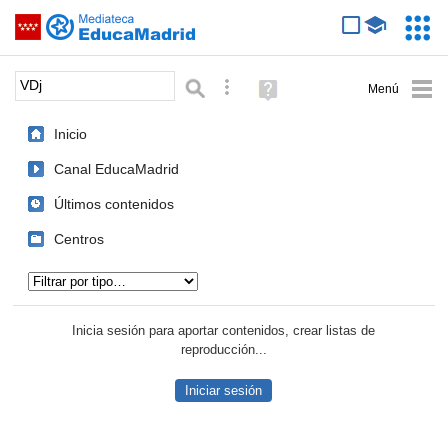
Mediateca de EducaMadrid
Saltar navegación
Servic
Educa
Palabra o frase:
Búsqueda avanzada
Ayuda
(en
ventana
Inicio
nueva)
Canal EducaMadrid
Últimos contenidos
Centros
Tipo de contenido:
Inicia sesión para aportar contenidos, crear listas de
reproducción...
Iniciar sesión