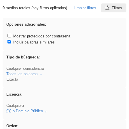
0
medios totales (hay filtros aplicados)
Limpiar filtros
Filtros
Resultados de: VDj
Opciones adicionales:
Mostrar protegidos por contraseña
Incluir palabras similares
Tipo de búsqueda:
Cualquier coincidencia
Todas las palabras
Exacta
Licencia:
Cualquiera
CC
o Dominio Público
Orden: