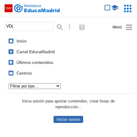
Mediateca de EducaMadrid
Saltar navegación
Servic
Educa
Palabra o frase:
Búsqueda avanzada
Ayuda
(en
ventana
Inicio
nueva)
Canal EducaMadrid
Últimos contenidos
Centros
Tipo de contenido:
Inicia sesión para aportar contenidos, crear listas de
reproducción...
Iniciar sesión